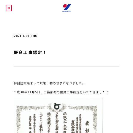
2021.4.01.THU
優良工事認定！
柳田建設始まって以来、初の快挙となりました。
平成
30
年
11
月
5
日、
工務部初の優良工事認定をいただきました！